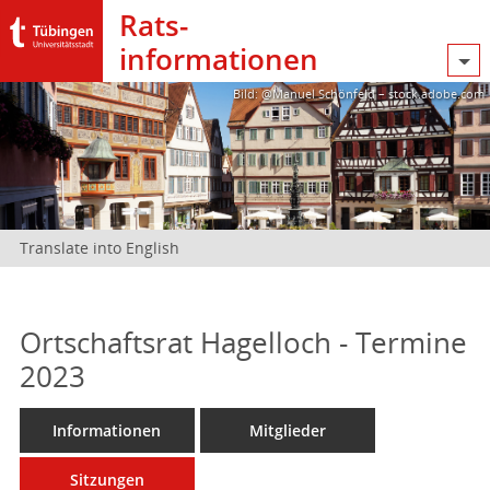
Rats­
informationen
Bild: @Manuel Schönfeld – stock.adobe.com
Translate into English
Ortschaftsrat Hagelloch - Termine
2023
Informationen
Mitglieder
Sitzungen