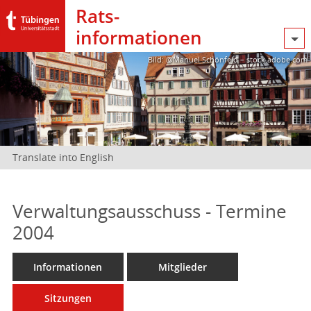
Rats­
informationen
Bild: @Manuel Schönfeld – stock.adobe.com
Translate into English
Verwaltungsausschuss - Termine
2004
Informationen
Mitglieder
Sitzungen