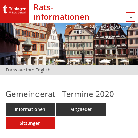
Rats­
informationen
Bild: @Manuel Schönfeld – stock.adobe.com
Translate into English
Gemeinderat - Termine 2020
Informationen
Mitglieder
Sitzungen