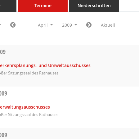
r
Termine
Niederschriften
April
2009
Aktuell
009
Verkehrsplanungs- und Umweltausschusses
ßer Sitzungssaal des Rathauses
009
Verwaltungsausschusses
ßer Sitzungssaal des Rathauses
009