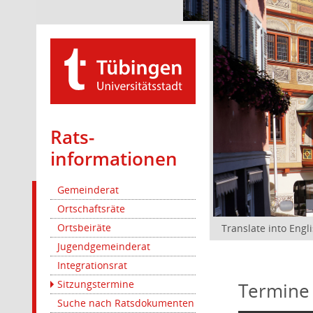
Rats­
informationen
Gemeinderat
Ortschaftsräte
Ortsbeiräte
Translate into Engl
Jugendgemeinderat
Integrationsrat
Sitzungstermine
Termine
Suche nach Ratsdokumenten