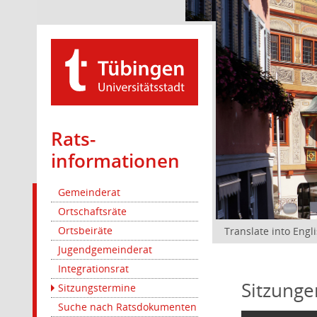
Rats­
informationen
Gemeinderat
Ortschaftsräte
Ortsbeiräte
Translate into Engl
Jugendgemeinderat
Integrationsrat
Sitzunge
Sitzungstermine
Suche nach Ratsdokumenten