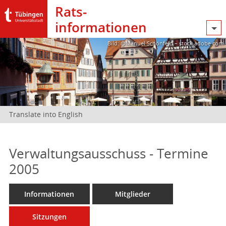
Rats­
informationen
Bild: @Manuel Schönfeld – stock.adobe.com
Translate into English
Verwaltungsausschuss - Termine
2005
Informationen
Mitglieder
Sitzungen