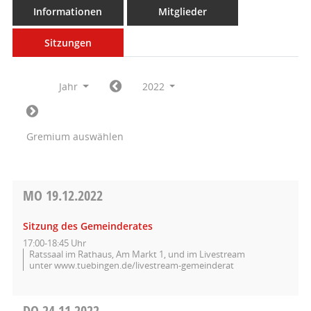
Informationen
Mitglieder
Sitzungen
Jahr
2022
Gremium auswählen
MO
19.12.2022
Sitzung des Gemeinderates
17:00-18:45 Uhr
Ratssaal im Rathaus, Am Markt 1, und im Livestream
unter www.tuebingen.de/livestream-gemeinderat
DO
24.11.2022