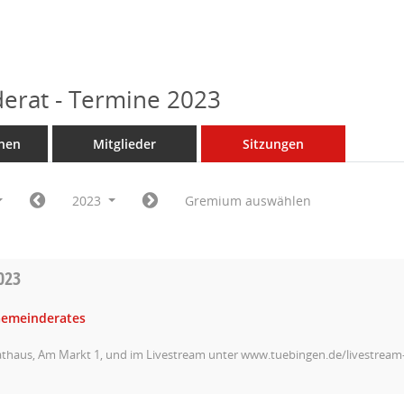
erat - Termine 2023
nen
Mitglieder
Sitzungen
2023
Gremium auswählen
023
Gemeinderates
athaus, Am Markt 1, und im Livestream unter www.tuebingen.de/livestrea