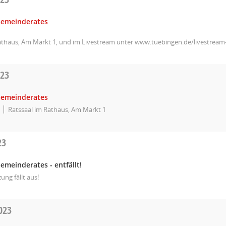
Gemeinderates
athaus, Am Markt 1, und im Livestream unter www.tuebingen.de/livestrea
023
Gemeinderates
Ratssaal im Rathaus, Am Markt 1
23
emeinderates - entfällt!
zung fällt aus!
023