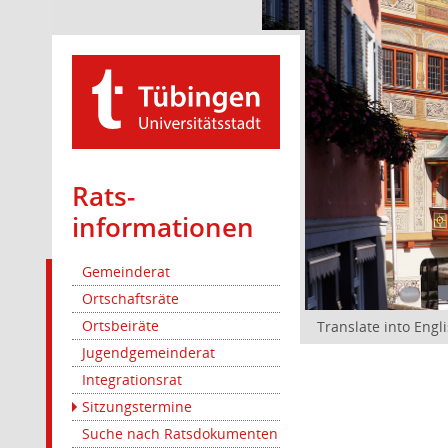
Rats­
informationen
Gemeinderat
Ortschaftsräte
Ortsbeiräte
Translate into Engl
Jugendgemeinderat
Integrationsrat
Sitzungstermine
Suche nach Ratsdokumenten