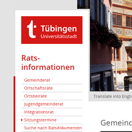
Rats­
informationen
Gemeinderat
Ortschaftsräte
Ortsbeiräte
Translate into Engl
Jugendgemeinderat
Integrationsrat
Sitzungstermine
Gemeind
Suche nach Ratsdokumenten