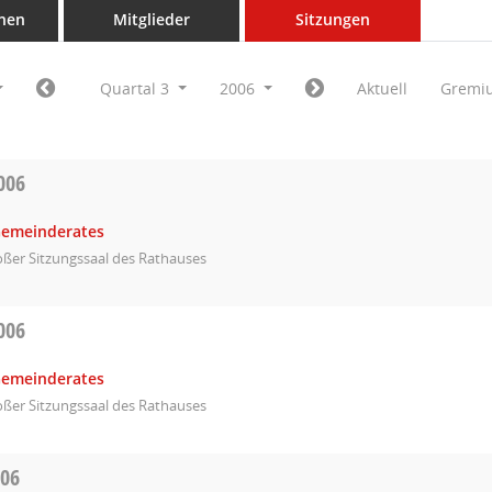
nen
Mitglieder
Sitzungen
Quartal 3
2006
Aktuell
Gremi
006
Gemeinderates
ßer Sitzungssaal des Rathauses
006
Gemeinderates
ßer Sitzungssaal des Rathauses
006