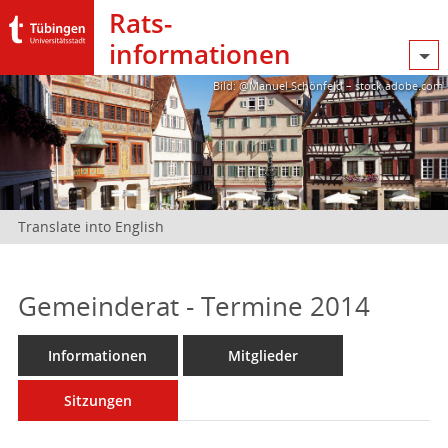
Rats­
informationen
Bild: @Manuel Schönfeld – stock.adobe.com
Translate into English
Gemeinderat - Termine 2014
Informationen
Mitglieder
Sitzungen