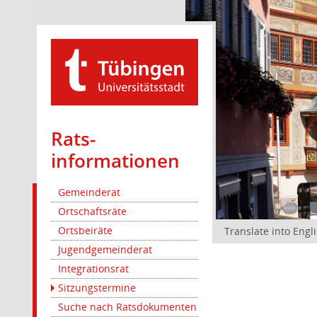
Rats­
informationen
Gemeinderat
Ortschaftsräte
Ortsbeiräte
Translate into Engl
Jugendgemeinderat
Integrationsrat
Sitzungstermine
Suche nach Ratsdokumenten