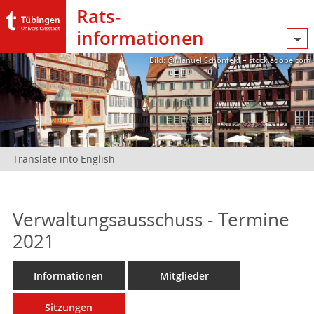
Rats­
informationen
Bild: @Manuel Schönfeld – stock.adobe.com
Translate into English
Verwaltungsausschuss - Termine
2021
Informationen
Mitglieder
Sitzungen