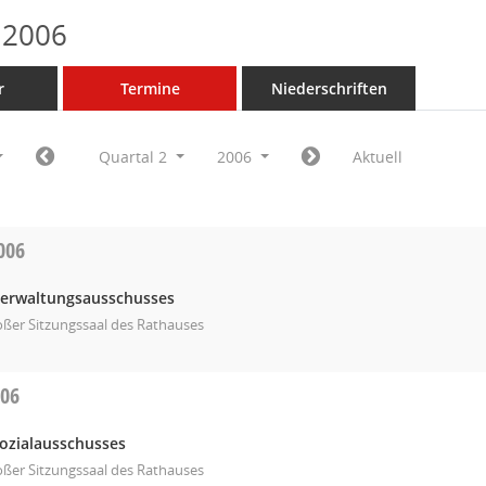
 2006
r
Termine
Niederschriften
Quartal 2
2006
Aktuell
006
Verwaltungsausschusses
ßer Sitzungssaal des Rathauses
006
Sozialausschusses
ßer Sitzungssaal des Rathauses