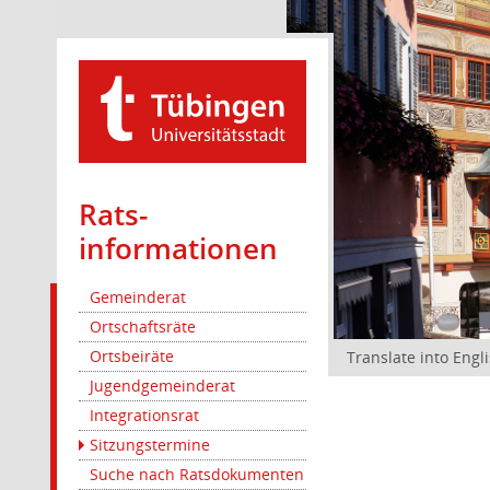
Rats­
informationen
Gemeinderat
Ortschaftsräte
Ortsbeiräte
Translate into Engl
Jugendgemeinderat
Integrationsrat
Sitzungstermine
Suche nach Ratsdokumenten