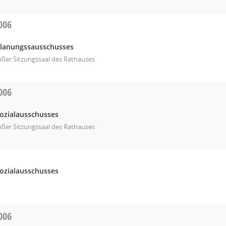
006
Planungssausschusses
ßer Sitzungssaal des Rathauses
006
Sozialausschusses
ßer Sitzungssaal des Rathauses
Sozialausschusses
006