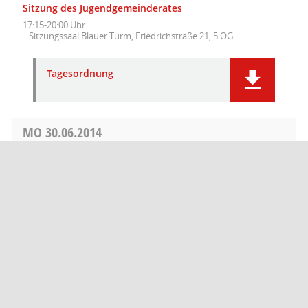
Sitzung des Jugendgemeinderates
17:15-20:00 Uhr
Sitzungssaal Blauer Turm, Friedrichstraße 21, 5.OG
Tagesordnung
MO
30.06.2014
Sitzung des Gemeinderates
16:30-21:05 Uhr
Sitzungssaal des Landratsamtes, Wilhelm-Keil-Straße
50
Barrierefreiheit
Datenschutz
Impressum
Seitenanfang