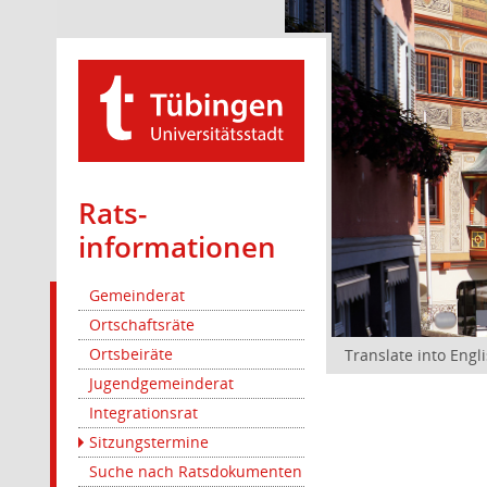
Rats­
informationen
Gemeinderat
Ortschaftsräte
Ortsbeiräte
Translate into Engl
Jugendgemeinderat
Integrationsrat
Sitzungstermine
Suche nach Ratsdokumenten