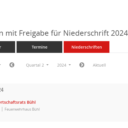
n mit Freigabe für Niederschrift 202
r
Termine
Niederschriften
Quartal 2
2024
Aktuell
24
rtschaftsrats Bühl
Feuerwehrhaus Bühl