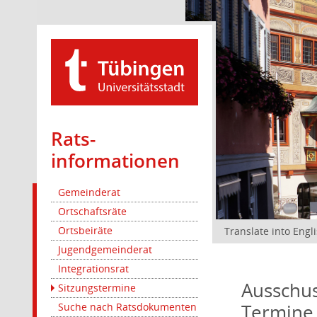
Rats­
informationen
Gemeinderat
Ortschaftsräte
Ortsbeiräte
Translate into Engl
Jugendgemeinderat
Integrationsrat
Ausschus
Sitzungstermine
Termine
Suche nach Ratsdokumenten