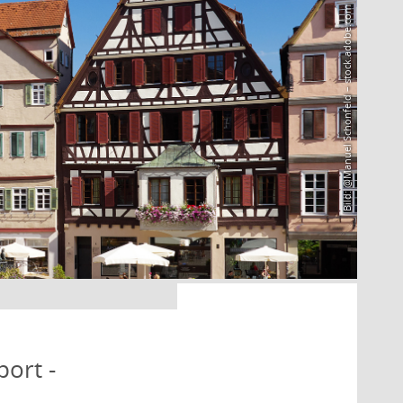
Bild: @Manuel Schönfeld – stock.adobe.com
port -