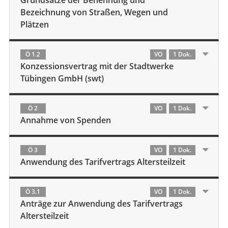
Grundsätze der Benennung und
Bezeichnung von Straßen, Wegen und
Plätzen
Ö 1.2
VO
1 Dok.
Konzessionsvertrag mit der Stadtwerke
Tübingen GmbH (swt)
Ö 2
VO
1 Dok.
Annahme von Spenden
Ö 3
VO
1 Dok.
Anwendung des Tarifvertrags Altersteilzeit
Ö 3.1
VO
1 Dok.
Anträge zur Anwendung des Tarifvertrags
Altersteilzeit