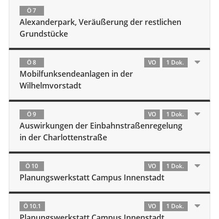
Ö 7
Alexanderpark, Veräußerung der restlichen
Grundstücke
Ö 8
VO
1 Dok.
Mobilfunksendeanlagen in der
Wilhelmvorstadt
Ö 9
VO
1 Dok.
Auswirkungen der Einbahnstraßenregelung
in der Charlottenstraße
Ö 10
VO
1 Dok.
Planungswerkstatt Campus Innenstadt
Ö 10.1
VO
1 Dok.
Planungswerkstatt Campus Innenstadt