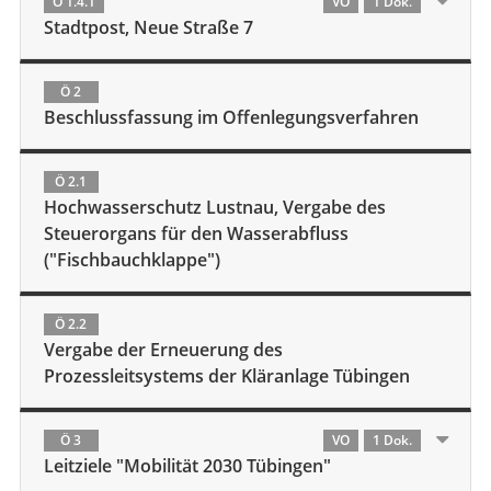
Ö 1.4.1
VO
1 Dok.
Stadtpost, Neue Straße 7
Ö 2
Beschlussfassung im Offenlegungsverfahren
Ö 2.1
Hochwasserschutz Lustnau, Vergabe des
Steuerorgans für den Wasserabfluss
("Fischbauchklappe")
Ö 2.2
Vergabe der Erneuerung des
Prozessleitsystems der Kläranlage Tübingen
Ö 3
VO
1 Dok.
Leitziele "Mobilität 2030 Tübingen"