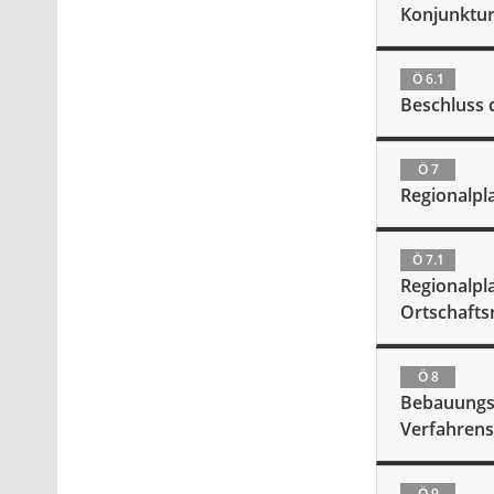
Konjunktur
Ö 6.1
Beschluss
Ö 7
Regionalpl
Ö 7.1
Regionalpl
Ortschafts
Ö 8
Bebauungsp
Verfahrens
Ö 9