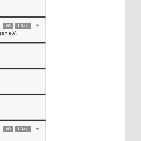
VO
1 Dok.
en e.V.
VO
1 Dok.