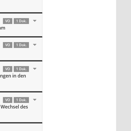
VO
1 Dok.
amm
VO
1 Dok.
VO
1 Dok.
ungen in den
VO
1 Dok.
- Wechsel des