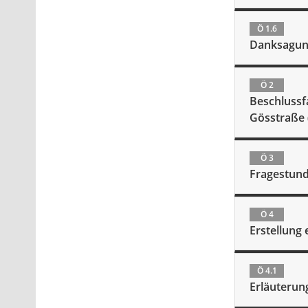
Ö 1.6
Danksagu
Ö 2
Beschlussf
Gösstraße 
Ö 3
Fragestund
Ö 4
Erstellung 
Ö 4.1
Erläuterung