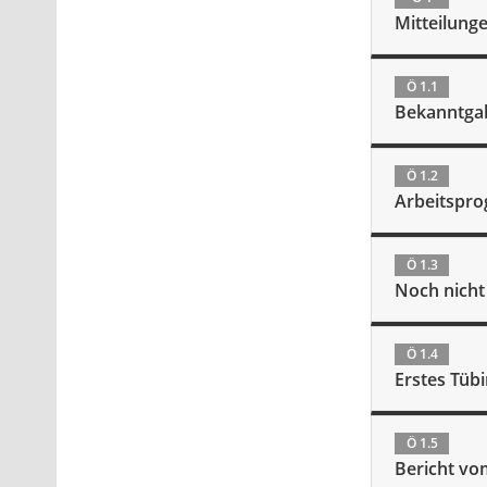
Mitteilung
Ö 1.1
Bekanntgab
Ö 1.2
Arbeitspro
Ö 1.3
Noch nicht
Ö 1.4
Erstes Tüb
Ö 1.5
Bericht vo