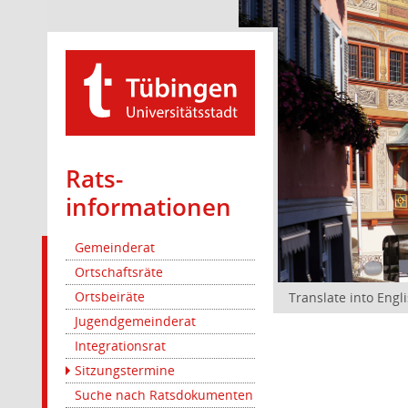
Rats­
informationen
Gemeinderat
Ortschaftsräte
Ortsbeiräte
Translate into Engl
Jugendgemeinderat
Integrationsrat
Sitzungstermine
Suche nach Ratsdokumenten