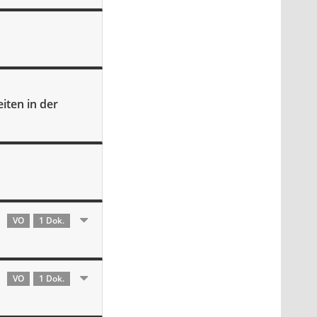
iten in der
VO
1 Dok.
VO
1 Dok.