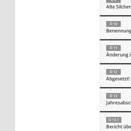
Alte Silche
Ö 10
Benennung 
Ö 11
Änderung i
Ö 12
Abgesetzt! 
Ö 13
Jahresabsc
Ö 13.1
Bericht übe