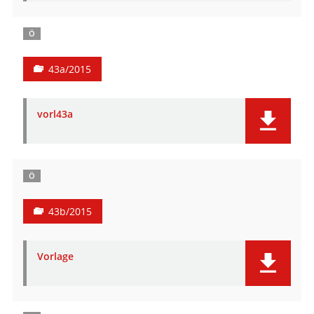
Ö
43a/2015
vorl43a
Ö
43b/2015
Vorlage