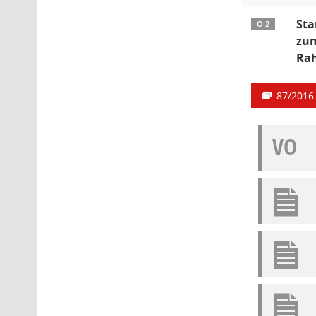
Sta
Ö 2
zum
Rah
87/2016
VO