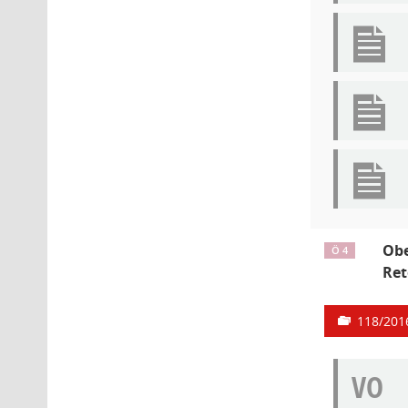
Obe
Ö 4
Ret
118/201
VO