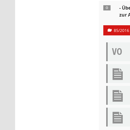
- Üb
Ö
zur 
85/2016
VO