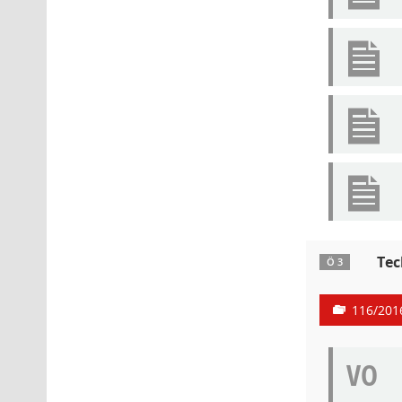
Tec
Ö 3
116/201
VO