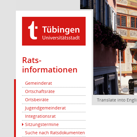
Rats­
informationen
Gemeinderat
Ortschaftsräte
Ortsbeiräte
Translate into Engl
Jugendgemeinderat
Integrationsrat
Sitzungstermine
Suche nach Ratsdokumenten