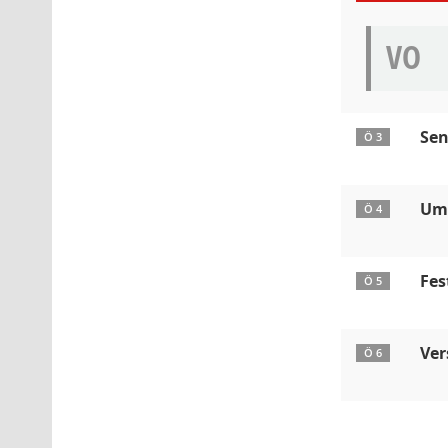
VO
Sen
Ö 3
Ums
Ö 4
Fes
Ö 5
Ver
Ö 6