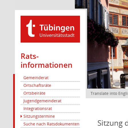
Rats­
informationen
Gemeinderat
Ortschaftsräte
Ortsbeiräte
Translate into Engl
Jugendgemeinderat
Integrationsrat
Sitzungstermine
Sitzung 
Suche nach Ratsdokumenten