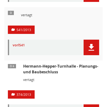
Ö
vertagt
541/2013
vorl541
Hermann-Hepper-Turnhalle - Planungs-
Ö 6
und Baubeschluss
vertagt
374/2013