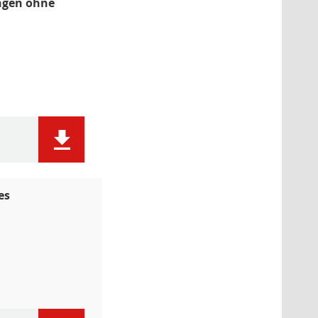
ngen ohne
es