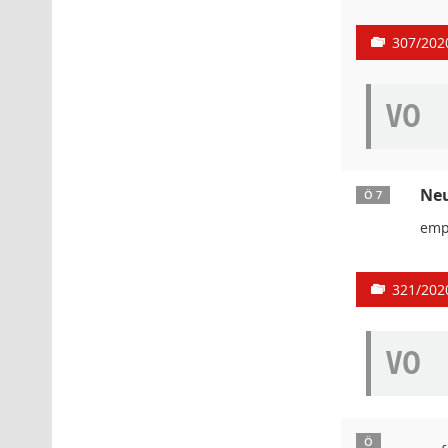
307/202
VO
Neu
Ö 7
emp
321/202
VO
Ö