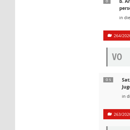
b. Ä
Ö
pers
in di
264/202
VO
Sat
Ö 5
Jug
in d
263/202