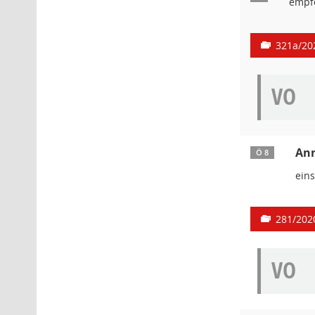
empf
321a/20
VO
An
Ö 8
ein
281/202
VO