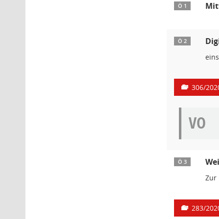
Mit
Ö 1
Dig
Ö 2
ein
306/202
VO
Wei
Ö 3
Zur
283/202