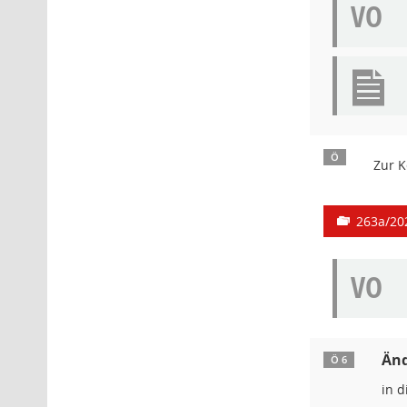
VO
Ö
Zur 
263a/20
VO
Änd
Ö 6
in d