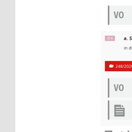
VO
a. 
Ö 4
in d
248/202
VO