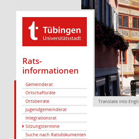
Rats­
informationen
Gemeinderat
Ortschaftsräte
Ortsbeiräte
Translate into Engl
Jugendgemeinderat
Integrationsrat
Sitzungstermine
Suche nach Ratsdokumenten