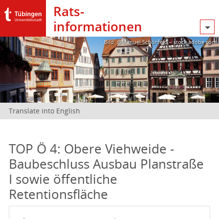
Rats­
informationen
Bild: @Manuel Schönfeld – stock.adobe.com
Translate into English
TOP Ö 4: Obere Viehweide -
Baubeschluss Ausbau Planstraße
I sowie öffentliche
Retentionsfläche