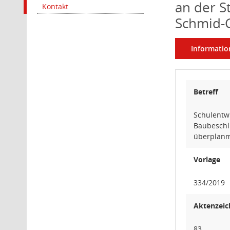
an der S
Kontakt
Schmid-
Informatio
Betreff
Schulentw
Baubeschl
überplan
Vorlage
334/2019
Aktenzeic
83