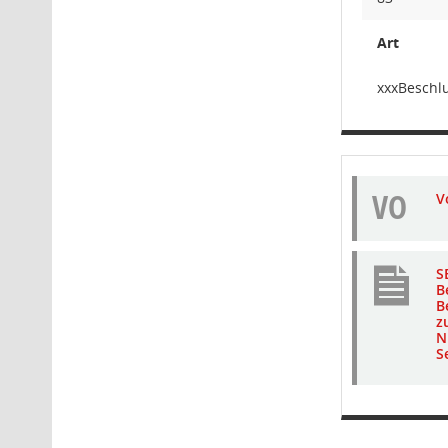
Art
xxxBeschl
VO
V
S
B
B
z
N
S