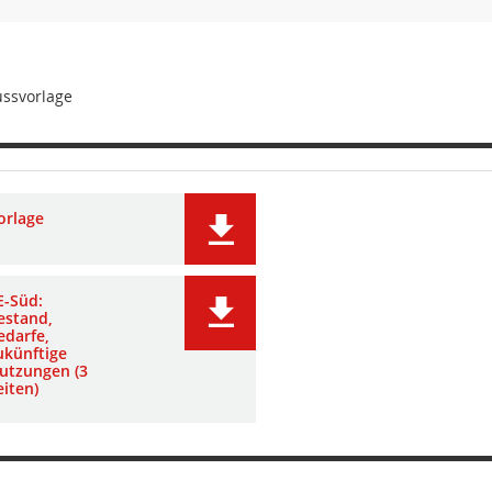
ussvorlage
orlage
E-Süd:
estand,
edarfe,
ukünftige
utzungen (3
eiten)