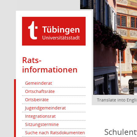
Rats­
informationen
Gemeinderat
Ortschaftsräte
Ortsbeiräte
Translate into Engl
Jugendgemeinderat
Integrationsrat
Sitzungstermine
Schulent
Suche nach Ratsdokumenten