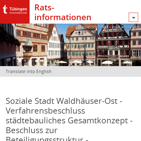
Rats­
informationen
Bild: @Manuel Schönfeld – stock.adobe.com
Translate into English
Soziale Stadt Waldhäuser-Ost -
Verfahrensbeschluss
städtebauliches Gesamtkonzept -
Beschluss zur
Beteiligungsstruktur -