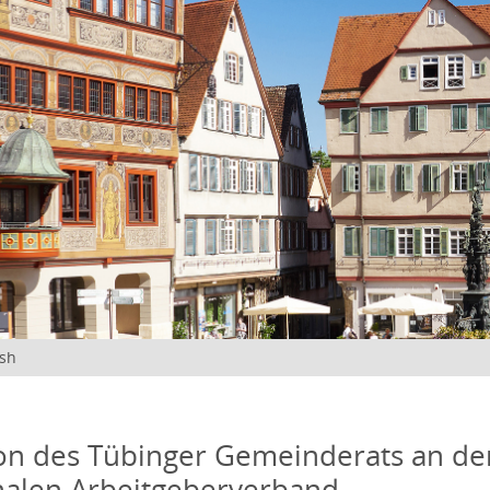
ish
on des Tübinger Gemeinderats an de
len Arbeitgeberverband