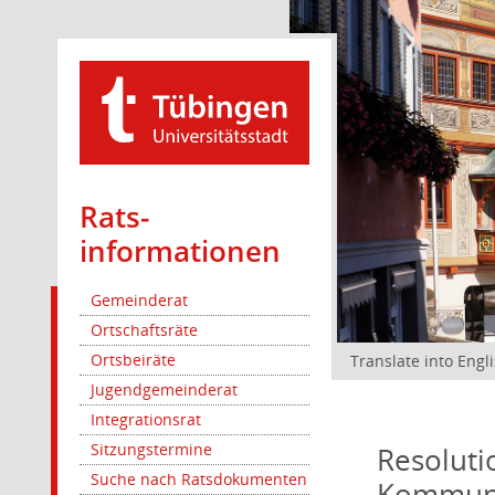
Rats­
informationen
Gemeinderat
Ortschaftsräte
Ortsbeiräte
Translate into Engl
Jugendgemeinderat
Integrationsrat
Sitzungstermine
Resoluti
Suche nach Ratsdokumenten
Kommuna