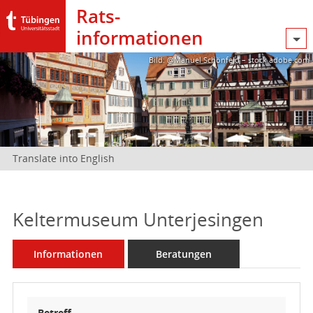
Rats­
informationen
Bild: @Manuel Schönfeld – stock.adobe.com
Translate into English
Keltermuseum Unterjesingen
Informationen
Beratungen
Betreff