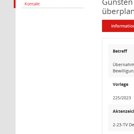
Gunsten 
Kontakt
überpla
Informatio
Betreff
Übernahme
Bewilligu
Vorlage
225/2023
Aktenzeic
2-23-TV D