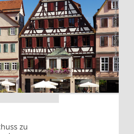
Bild: @Manuel Schönfeld – stock.adobe.com
huss zu