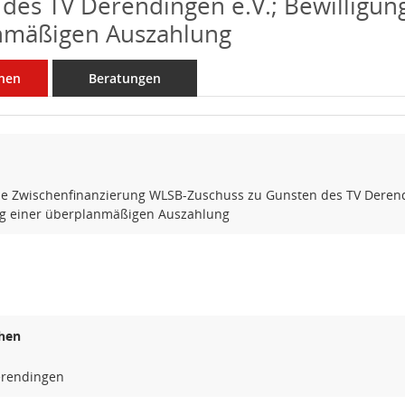
des TV Derendingen e.V.; Bewilligun
nmäßigen Auszahlung
nen
Beratungen
 Zwischenfinanzierung WLSB-Zuschuss zu Gunsten des TV Derend
ng einer überplanmäßigen Auszahlung
hen
erendingen