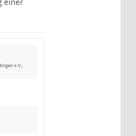
g einer
ingen e.V.;