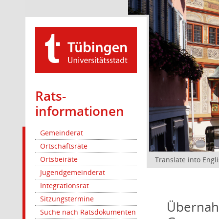
Rats­
informationen
Gemeinderat
Ortschaftsräte
Ortsbeiräte
Translate into Engl
Jugendgemeinderat
Integrationsrat
Sitzungstermine
Übernah
Suche nach Ratsdokumenten