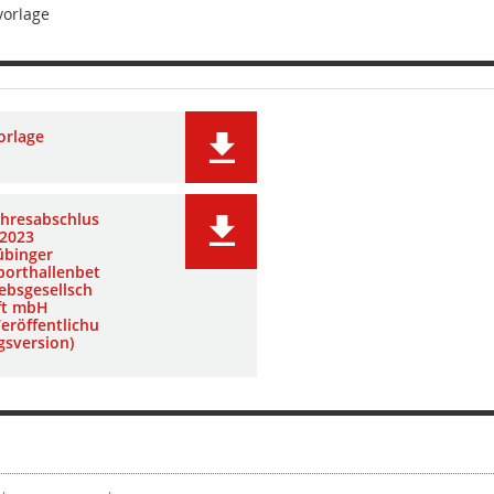
vorlage
orlage
ahresabschlus
 2023
übinger
porthallenbet
iebsgesellsch
ft mbH
Veröffentlichu
gsversion)