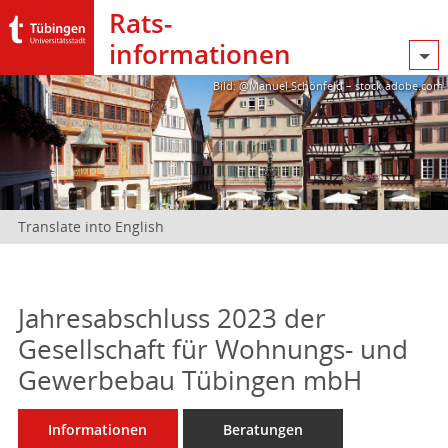
Rats­
informationen
Bild: @Manuel Schönfeld – stock.adobe.com
Translate into English
Jahresabschluss 2023 der
Gesellschaft für Wohnungs- und
Gewerbebau Tübingen mbH
Informationen
Beratungen