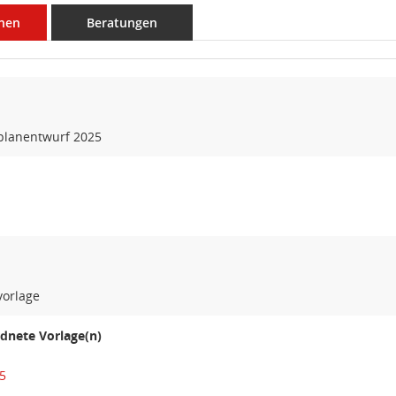
nen
Beratungen
planentwurf 2025
vorlage
dnete Vorlage(n)
5