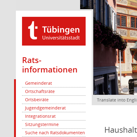
Rats­
informationen
Gemeinderat
Ortschaftsräte
Ortsbeiräte
Translate into Engl
Jugendgemeinderat
Integrationsrat
Sitzungstermine
Haushal
Suche nach Ratsdokumenten