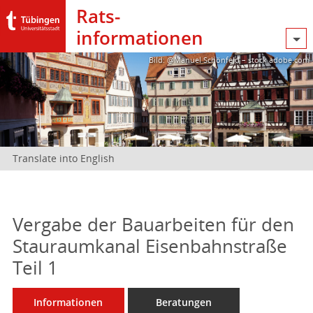
Rats­
informationen
Bild: @Manuel Schönfeld – stock.adobe.com
Translate into English
Vergabe der Bauarbeiten für den
Stauraumkanal Eisenbahnstraße
Teil 1
Informationen
Beratungen