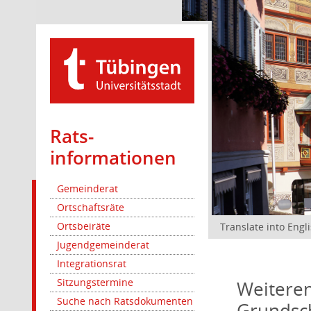
Rats­
informationen
Gemeinderat
Ortschaftsräte
Ortsbeiräte
Translate into Engl
Jugendgemeinderat
Integrationsrat
Sitzungstermine
Weiteren
Suche nach Ratsdokumenten
Grundsc