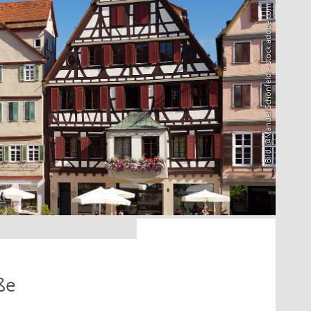
Bild: @Manuel Schönfeld – stock.adobe.com
ße