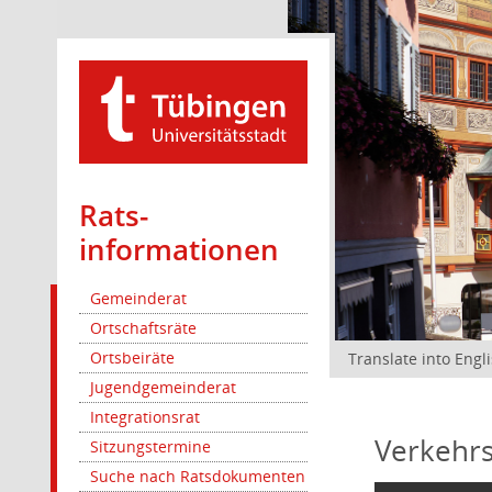
Rats­
informationen
Gemeinderat
Ortschaftsräte
Ortsbeiräte
Translate into Engl
Jugendgemeinderat
Integrationsrat
Verkehrs
Sitzungstermine
Suche nach Ratsdokumenten