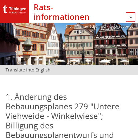
Rats­
informationen
Bild: @Manuel Schönfeld – stock.adobe.com
Translate into English
1. Änderung des
Bebauungsplanes 279 "Untere
Viehweide - Winkelwiese";
Billigung des
Bebauungsplanentwurfs und