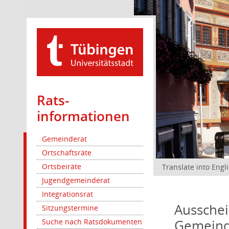
Rats­
informationen
Gemeinderat
Ortschaftsräte
Ortsbeiräte
Translate into Engl
Jugendgemeinderat
Integrationsrat
Ausschei
Sitzungstermine
Gemeind
Suche nach Ratsdokumenten