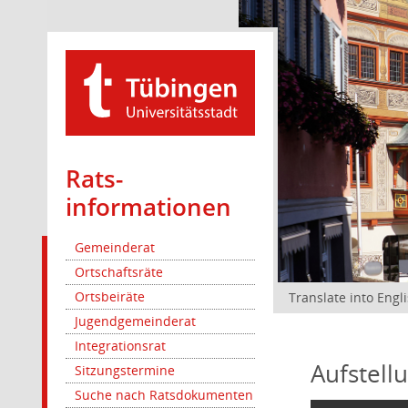
Rats­
informationen
Gemeinderat
Ortschaftsräte
Ortsbeiräte
Translate into Engl
Jugendgemeinderat
Integrationsrat
Aufstell
Sitzungstermine
Suche nach Ratsdokumenten