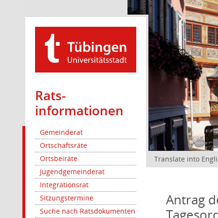
Rats­
informationen
Gemeinderat
Ortschaftsräte
Ortsbeiräte
Translate into Engl
Jugendgemeinderat
Integrationsrat
Antrag d
Sitzungstermine
Tagesord
Suche nach Ratsdokumenten