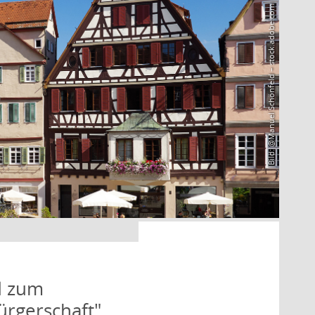
Bild: @Manuel Schönfeld – stock.adobe.com
d zum
rgerschaft"