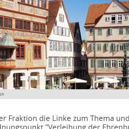
ish
er Fraktion die Linke zum Thema un
nungspunkt "Verleihung der Ehrenbü