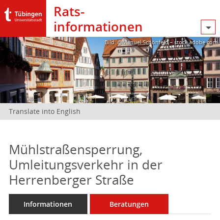
Rats­
informationen
Bild: @Manuel Schönfeld – stock.adobe.com
Translate into English
Mühlstraßensperrung,
Umleitungsverkehr in der
Herrenberger Straße
Informationen
Beratungen