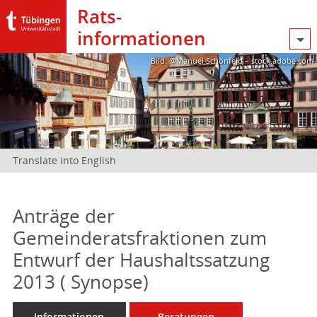
Rats­
informationen
Bild: @Manuel Schönfeld – stock.adobe.com
Translate into English
Anträge der
Gemeinderatsfraktionen zum
Entwurf der Haushaltssatzung
2013 ( Synopse)
Informationen
Beratungen