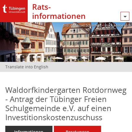
Rats­
informationen
Bild: @Manuel Schönfeld – stock.adobe.com
Translate into English
Waldorfkindergarten Rotdornweg
- Antrag der Tübinger Freien
Schulgemeinde e.V. auf einen
Investitionskostenzuschuss
Informationen
Beratungen