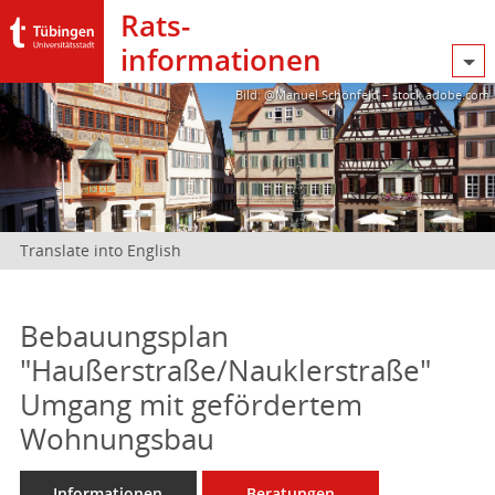
Rats­
informationen
Bild: @Manuel Schönfeld – stock.adobe.com
Translate into English
Bebauungsplan
"Haußerstraße/Nauklerstraße"
Umgang mit gefördertem
Wohnungsbau
Informationen
Beratungen