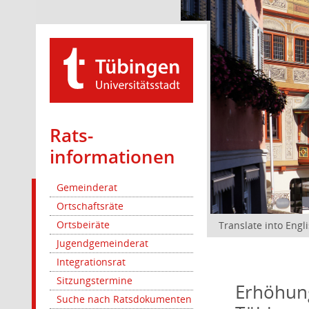
Rats­
informationen
Gemeinderat
Ortschaftsräte
Ortsbeiräte
Translate into Engl
Jugendgemeinderat
Integrationsrat
Sitzungstermine
Erhöhung
Suche nach Ratsdokumenten