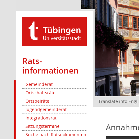
Rats­
informationen
Gemeinderat
Ortschaftsräte
Ortsbeiräte
Translate into Engl
Jugendgemeinderat
Integrationsrat
Annahme
Sitzungstermine
Suche nach Ratsdokumenten