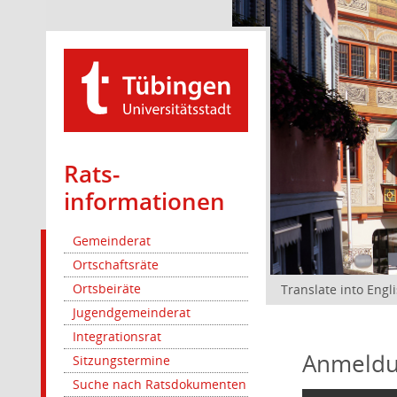
Rats­
informationen
Gemeinderat
Ortschaftsräte
Ortsbeiräte
Translate into Engl
Jugendgemeinderat
Integrationsrat
Anmeldu
Sitzungstermine
Suche nach Ratsdokumenten