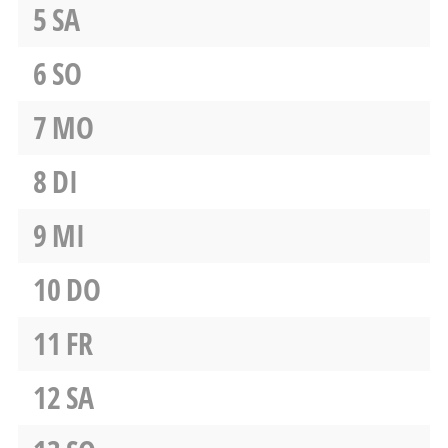
5
SA
6
SO
7
MO
8
DI
9
MI
10
DO
11
FR
12
SA