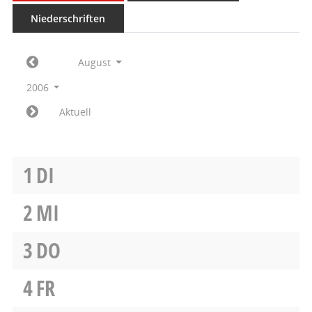
Niederschriften
August
2006
Aktuell
1
DI
2
MI
3
DO
4
FR