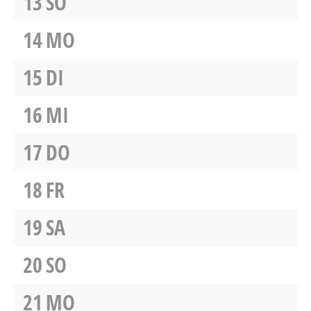
13
SO
14
MO
15
DI
16
MI
17
DO
18
FR
19
SA
20
SO
21
MO