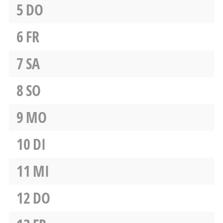
5
DO
6
FR
7
SA
8
SO
9
MO
10
DI
11
MI
12
DO