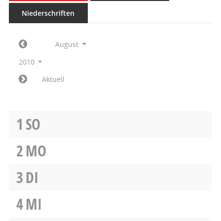
Niederschriften
August
2010
Aktuell
1
SO
2
MO
3
DI
4
MI