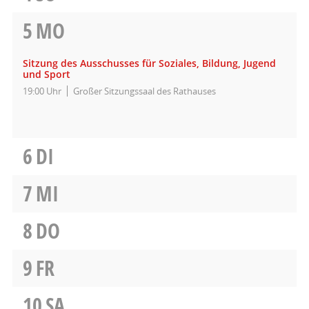
5
MO
Sitzung des Ausschusses für Soziales, Bildung, Jugend
und Sport
19:00 Uhr
Großer Sitzungssaal des Rathauses
6
DI
7
MI
8
DO
9
FR
10
SA