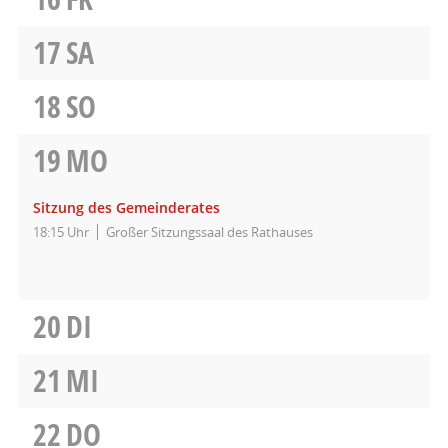
17
SA
18
SO
19
MO
Sitzung des Gemeinderates
18:15 Uhr
Großer Sitzungssaal des Rathauses
20
DI
21
MI
22
DO