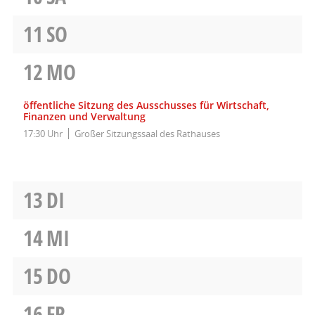
11
SO
12
MO
öffentliche Sitzung des Ausschusses für Wirtschaft,
Finanzen und Verwaltung
17:30 Uhr
Großer Sitzungssaal des Rathauses
13
DI
14
MI
15
DO
16
FR